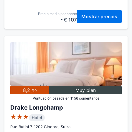
Precio medio por noche
Mostrar precios
~€ 107
8,2
Muy bien
/10
Puntuación basada en 1156 comentarios
Drake Longchamp
★★★
Hotel
Rue Butini 7, 1202 Ginebra, Suiza