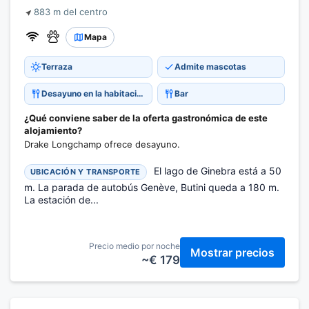
883 m del centro
Mapa
Terraza
Admite mascotas
Desayuno en la habitación
Bar
¿Qué conviene saber de la oferta gastronómica de este
alojamiento?
Drake Longchamp ofrece desayuno.
El lago de Ginebra está a 50
UBICACIÓN Y TRANSPORTE
m. La parada de autobús Genève, Butini queda a 180 m.
La estación de...
Precio medio por noche
Mostrar precios
~€ 179